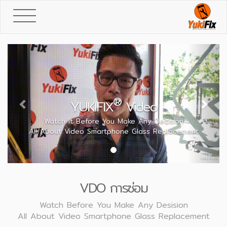
Toggle
navigation
Previous
Next
®
YUKIFIX
Video
Watch It Before You Make Any Decision
All About Video Smartphone Glass Replacement
VDO การซ่อม
Watch Before You Make Any Desision
All About Video Smartphone Glass Replacement