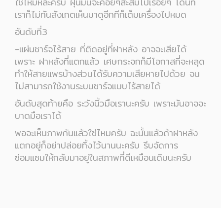
ใช่ไหมหละครับ ฝุ่นมันจะค่อยๆสะสมไปเรื่อยๆ โดนที่
เราก็ไม่ทันสังเกตเห็นมาดูอีกทีก็เต็มเครื่องไปหมด
อันดับที่3
-แผ่นชาร์จไร้สาย ที่ติดอยู่ที่ฝาหลัง อาจจะเสียได้
เพราะ ฝาหลังที่แตกแล้ว เศษกระจกก็มีโอกาสที่จะหลุด
ทำให้สายแพรบ้างส่วนได้รับความเสียหายไปด้วย จน
ไม่สามารถใช้งานระบบชาร์จแบบไร้สายได้
อันดับสุดท้ายคือ ระวังนิ้วมือเรานะครับ เพราะมันอาจจะ
บาดมือเราได้
พอจะเห็นภาพกันแล้วใช่ไหมครับ ฉะนั้นแล้วถ้าฝาหลัง
แตกอยู่ก็อย่าปล่อยทิ้งไว้นานนะครับ รีบจัดการ
ซ่อมแซมให้กลับมาอยู่ในสภาพที่ดีเหมือนเดิมนะครับ