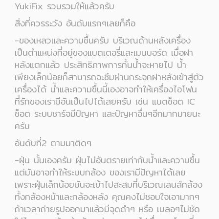
YukiFix รวบรวมให้แล้วครับ
สิ่งที่ควรระวัง อันดับแรกๆเลยก็คือ
-ของเหลวและความชื้นครับ บริเวณด้านหลังเครื่อง
เป็นตำแหน่งที่อยู่ของแบตเตอรี่และเมนบอร์ด เมื่อฝา
หลังแตกแล้ว ประสิทธิภาพการกั้นน้ำจะหายไป น้ำ
เพียงเล็กน้อยก็สามารถจะซึมผ่านกระจกฝาหลังเข้าสู่ตัว
เครื่องได้ น้ำและความชื้นนี้เองอาจทำให้เครื่องไอโฟน
ที่รักของเรามีอันเป็นไปได้เลยครับ เช่น แบตช็อต IC
ช็อต ระบบชาร์จมีปัญหา และปัญหาอื่นๆอีกมากมายนะ
ครับ
อันดับที่2 ตามมาติดๆ
-ฝุ่น นั้นเองครับ ฝุ่นไม่อันตรายเท่ากับน้ำและความชื้น
แต่มันอาจทำให้ระบบกล้อง ของเรามีปัญหาได้เลย
เพราะฝุ่นเล็กน้อยมันจะเข้าไปสะสมที่บริเวณเลนส์กล้อง
ทั้งกล้องหน้าและกล้องหลัง คุณคงไม่ชอบใจเอามากๆ
ถ้าเวลาถ่ายรูปออกมาแล้วมีจุดดำๆ หรือ เบลอๆไม่ชัด